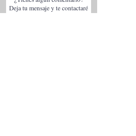
Deja tu mensaje y te contactaré
Enviar