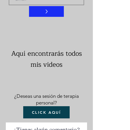
>
Aquí encontrarás todos
mis videos
¿Deseas una sesión de terapia
personal?
CLICK AQUÍ
¿Tienes algún comentario?