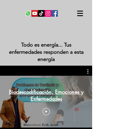
Todo es energía... Tus
enfermedades responden a esta
energía
videos
gratuitos
Biodescodificación, Emociones y
Enfermedades