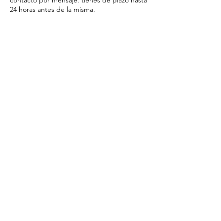
contacto por mensaje. tienes de plazo hasta
24 horas antes de la misma.
Datos de
contacto
tecnicasneuroprosperidad@gmail.com
Zapopan, Jal., México
Al reservar cualquiera de nuestros servicios
estás aceptando nuestros terminos y
condiciones.
Ver Términos y condiciones