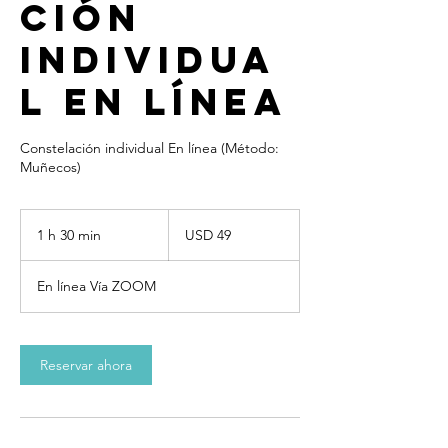
ción
Individua
l En Línea
Constelación individual En línea (Método:
Muñecos)
49
dólares
1 h 30 min
1
USD 49
estadounidenses
3
En línea Vía ZOOM
0
m
i
Reservar ahora
n