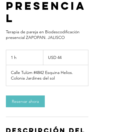
Presencia
l
Terapia de pareja en Biodescodificación
presencial ZAPOPAN. JALISCO
44
dólares
1 h
1
USD 44
estadounidenses
Calle Tulúm #4842 Esquina Helios.
Colonia Jardines del sol
Reservar ahora
Descripción del