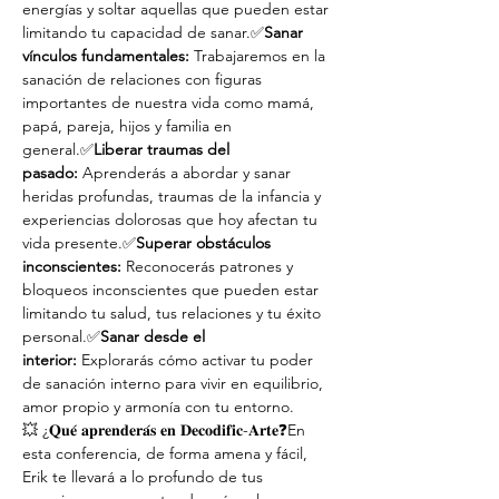
energías y soltar aquellas que pueden estar 
limitando tu capacidad de sanar.✅
Sanar 
vínculos fundamentales:
 Trabajaremos en la 
sanación de relaciones con figuras 
importantes de nuestra vida como mamá, 
papá, pareja, hijos y familia en 
general.✅
Liberar traumas del 
pasado:
 Aprenderás a abordar y sanar 
heridas profundas, traumas de la infancia y 
experiencias dolorosas que hoy afectan tu 
vida presente.✅
Superar obstáculos 
inconscientes: 
Reconocerás patrones y 
bloqueos inconscientes que pueden estar 
limitando tu salud, tus relaciones y tu éxito 
personal.✅
Sanar desde el 
interior:
 Explorarás cómo activar tu poder 
de sanación interno para vivir en equilibrio, 
amor propio y armonía con tu entorno.
💥 ¿𝐐𝐮𝐞́ 𝐚𝐩𝐫𝐞𝐧𝐝𝐞𝐫𝐚́𝐬 𝐞𝐧 𝐃𝐞𝐜𝐨𝐝𝐢𝐟𝐢𝐜-𝐀𝐫𝐭𝐞❓En 
esta conferencia, de forma amena y fácil, 
Erik te llevará a lo profundo de tus 