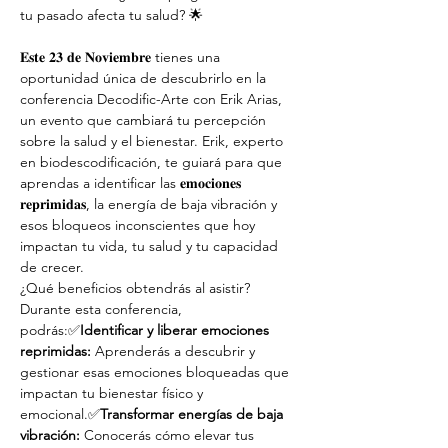
tu pasado afecta tu salud? 🌟
𝐄𝐬𝐭𝐞 𝟐𝟑 𝐝𝐞 𝐍𝐨𝐯𝐢𝐞𝐦𝐛𝐫𝐞 tienes una 
oportunidad única de descubrirlo en la 
conferencia Decodific-Arte con Erik Arias, 
un evento que cambiará tu percepción 
sobre la salud y el bienestar. Erik, experto 
en biodescodificación, te guiará para que 
aprendas a identificar las 𝐞𝐦𝐨𝐜𝐢𝐨𝐧𝐞𝐬 
𝐫𝐞𝐩𝐫𝐢𝐦𝐢𝐝𝐚𝐬, la energía de baja vibración y 
esos bloqueos inconscientes que hoy 
impactan tu vida, tu salud y tu capacidad 
de crecer.
¿Qué beneficios obtendrás al asistir?
Durante esta conferencia, 
podrás:✅
Identificar y liberar emociones 
reprimidas:
 Aprenderás a descubrir y 
gestionar esas emociones bloqueadas que 
impactan tu bienestar físico y 
emocional.✅
Transformar energías de baja 
vibración:
 Conocerás cómo elevar tus 