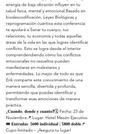
energía de baja vibración influyen en tu 
salud física, mental y emocional.Basado en 
biodescodificación, Leyes Biológicas y 
reprogramación cuántica esta conferencia 
te ayudará a Sanar tu cuerpo, tus 
relaciones, tu economía y todas aquellas 
áreas de la vida en las que logres identificar 
conflicto. Esto se logra desde el interior 
comprendendiendo cómo los conflictos 
emocionales no resueltos pueden 
manifestarse en malestares y 
enfermedades. Lo mejor de todo es que 
Erik comparte este conocimiento de una 
manera sencilla, divertida y profunda, 
permitiendo que puedas identificar y 
transformar esas emociones de manera 
práctica.
¿𝐂𝐮𝐚𝐧𝐝𝐨, 𝐝𝐨𝐧𝐝𝐞 𝐲 𝐜𝐮𝐚𝐧𝐭𝐨❓🗓 Fecha: 23 de 
Noviembre📍 Lugar: Hotel Mesón Ejecutivo
🎟 𝐄𝐧𝐭𝐫𝐚𝐝𝐚𝐬: $𝟔𝟎𝟎 𝐢𝐧𝐝𝐢𝐯𝐢𝐝𝐮𝐚𝐥 | $𝟖𝟎𝟎 𝐝𝐨𝐛𝐥𝐞📌 
Cupo limitado – ¡Asegura tu lugar!