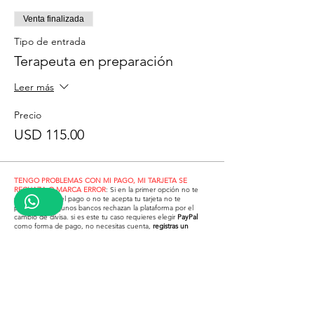
Venta finalizada
Tipo de entrada
Terapeuta en preparación
Leer más
Precio
USD 115.00
TENGO PROBLEMAS CON MI PAGO, MI TARJETA SE
RECHAZA O MARCA ERROR
: Si en la primer opción no te
permite hacer el pago o no te acepta tu tarjeta no te
preocupes, algunos bancos rechazan la plataforma por el
cambio de divisa. si es este tu caso requieres elegir
PayPal
como forma de pago, no necesitas cuenta,
registras un
correo electrónico
cuando te lo pida y
podrás utilizar tu tarjeta
también y no será rechazada
Puedes realizar tu pago de forma segura directo con tarjeta
de DÉBITO O CRÉDITO
o por medio de
PayPal
o
Mercado
pago
y en cualquiera de las 2 podrás también pagar con
tarjeta de crédito o débito (En estas 2 no necesitas cuenta,
sólo registras un correo electrónico y podrás usarlos de forma
segura)