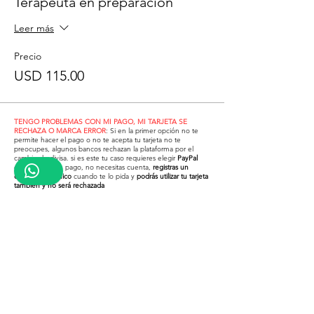
Terapeuta en preparación
Leer más
Precio
USD 115.00
TENGO PROBLEMAS CON MI PAGO, MI TARJETA SE
RECHAZA O MARCA ERROR
: Si en la primer opción no te
permite hacer el pago o no te acepta tu tarjeta no te
preocupes, algunos bancos rechazan la plataforma por el
cambio de divisa. si es este tu caso requieres elegir
PayPal
como forma de pago, no necesitas cuenta,
registras un
correo electrónico
cuando te lo pida y
podrás utilizar tu tarjeta
también y no será rechazada
Puedes realizar tu pago de forma segura directo con tarjeta
de DÉBITO O CRÉDITO
o por medio de
PayPal
o
Mercado
pago
y en cualquiera de las 2 podrás también pagar con
tarjeta de crédito o débito (En estas 2 no necesitas cuenta,
sólo registras un correo electrónico y podrás usarlos de forma
segura)
¿Problemas para pagar con tu
tarjeta en la primer opción?
Revisa el video inferior