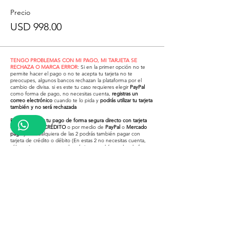
Precio
USD 998.00
TENGO PROBLEMAS CON MI PAGO, MI TARJETA SE
RECHAZA O MARCA ERROR
: Si en la primer opción no te
permite hacer el pago o no te acepta tu tarjeta no te
preocupes, algunos bancos rechazan la plataforma por el
cambio de divisa. si es este tu caso requieres elegir
PayPal
como forma de pago, no necesitas cuenta,
registras un
correo electrónico
cuando te lo pida y
podrás utilizar tu tarjeta
también y no será rechazada
Puedes realizar tu pago de forma segura directo con tarjeta
de DÉBITO O CRÉDITO
o por medio de
PayPal
o
Mercado
pago
y en cualquiera de las 2 podrás también pagar con
tarjeta de crédito o débito (En estas 2 no necesitas cuenta,
sólo registras un correo electrónico y podrás usarlos de forma
segura)
¿Problemas para pagar con tu
tarjeta en la primer opción?
Revisa el video inferior