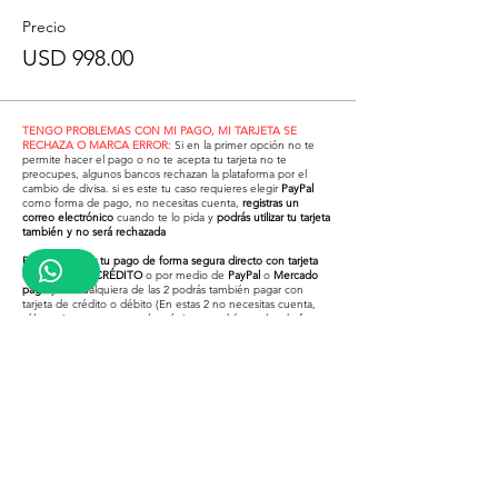
Precio
USD 998.00
TENGO PROBLEMAS CON MI PAGO, MI TARJETA SE
RECHAZA O MARCA ERROR
: Si en la primer opción no te
permite hacer el pago o no te acepta tu tarjeta no te
preocupes, algunos bancos rechazan la plataforma por el
cambio de divisa. si es este tu caso requieres elegir
PayPal
como forma de pago, no necesitas cuenta,
registras un
correo electrónico
cuando te lo pida y
podrás utilizar tu tarjeta
también y no será rechazada
Puedes realizar tu pago de forma segura directo con tarjeta
de DÉBITO O CRÉDITO
o por medio de
PayPal
o
Mercado
pago
y en cualquiera de las 2 podrás también pagar con
tarjeta de crédito o débito (En estas 2 no necesitas cuenta,
sólo registras un correo electrónico y podrás usarlos de forma
segura)
¿Problemas para pagar con tu
tarjeta en la primer opción?
Revisa el video inferior