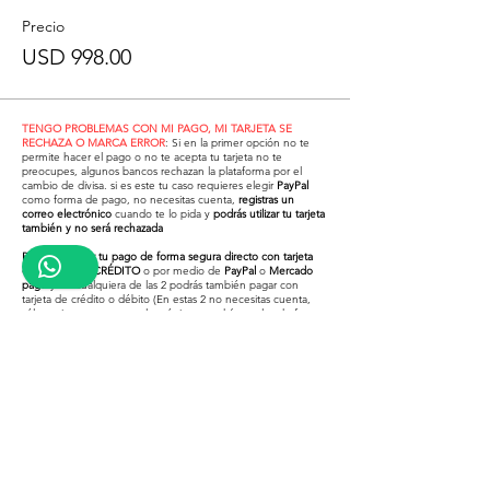
Precio
USD 998.00
TENGO PROBLEMAS CON MI PAGO, MI TARJETA SE
RECHAZA O MARCA ERROR
: Si en la primer opción no te
permite hacer el pago o no te acepta tu tarjeta no te
preocupes, algunos bancos rechazan la plataforma por el
cambio de divisa. si es este tu caso requieres elegir
PayPal
como forma de pago, no necesitas cuenta,
registras un
correo electrónico
cuando te lo pida y
podrás utilizar tu tarjeta
también y no será rechazada
Puedes realizar tu pago de forma segura directo con tarjeta
de DÉBITO O CRÉDITO
o por medio de
PayPal
o
Mercado
pago
y en cualquiera de las 2 podrás también pagar con
tarjeta de crédito o débito (En estas 2 no necesitas cuenta,
sólo registras un correo electrónico y podrás usarlos de forma
segura)
¿Problemas para pagar con tu
tarjeta en la primer opción?
Revisa el video inferior