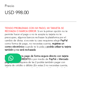
Precio
USD 998.00
TENGO PROBLEMAS CON MI PAGO, MI TARJETA SE
RECHAZA O MARCA ERROR
: Si en la primer opción no te
permite hacer el pago o no te acepta tu tarjeta no te
preocupes, algunos bancos rechazan la plataforma por el
cambio de divisa. si es este tu caso requieres elegir
PayPal
como forma de pago, no necesitas cuenta,
registras un
correo electrónico
cuando te lo pida y
podrás utilizar tu tarjeta
también y no será rechazada
Puedes realizar tu pago de forma segura directo con tarjeta
de DÉBITO O CRÉDITO
o por medio de
PayPal
o
Mercado
pago
y en cualquiera de las 2 podrás también pagar con
tarjeta de crédito o débito (En estas 2 no necesitas cuenta,
sólo registras un correo electrónico y podrás usarlos de forma
segura)
¿Problemas para pagar con tu
tarjeta en la primer opción?
Revisa el video inferior