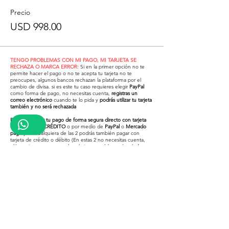
Precio
USD 998.00
TENGO PROBLEMAS CON MI PAGO, MI TARJETA SE
RECHAZA O MARCA ERROR
: Si en la primer opción no te
permite hacer el pago o no te acepta tu tarjeta no te
preocupes, algunos bancos rechazan la plataforma por el
cambio de divisa. si es este tu caso requieres elegir
PayPal
como forma de pago, no necesitas cuenta,
registras un
correo electrónico
cuando te lo pida y
podrás utilizar tu tarjeta
también y no será rechazada
Puedes realizar tu pago de forma segura directo con tarjeta
de DÉBITO O CRÉDITO
o por medio de
PayPal
o
Mercado
pago
y en cualquiera de las 2 podrás también pagar con
tarjeta de crédito o débito (En estas 2 no necesitas cuenta,
sólo registras un correo electrónico y podrás usarlos de forma
segura)
¿Problemas para pagar con tu
tarjeta en la primer opción?
Revisa el video inferior