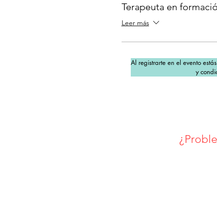
Terapeuta en formaci
Leer más
Al registrarte en el evento está
y condi
¿Proble