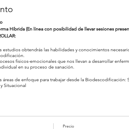
ento
ño
rma Híbrida (En línea con posibilidad de llevar sesiones presen
OLLAR:
tus estudios obtendrás las habilidades y conocimientos necesa
odificación.
rocesos físicos-emocionales que nos llevan a desarrollar enfe
ndividual en su proceso de sanación.
tas áreas de enfoque para trabajar desde la Biodescodificación: 
 y Situacional
Precio