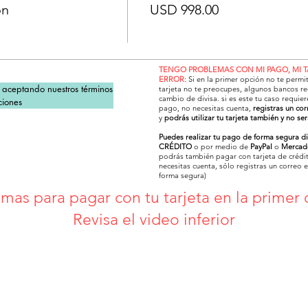
ón
USD 998.00
TENGO PROBLEMAS CON MI PAGO, MI 
ERROR
: Si en la primer opción no te permi
s aceptando nuestros términos 
tarjeta no te preocupes, algunos bancos re
cambio de divisa. si es este tu caso requier
ciones
pago, no necesitas cuenta,
registras un cor
y
podrás utilizar tu tarjeta también y no se
Puedes realizar tu pago de forma segura d
CRÉDITO
o por medio de
PayPal
o
Mercad
podrás también pagar con tarjeta de crédit
necesitas cuenta, sólo registras un correo 
forma segura)
mas para pagar con tu tarjeta en la primer
Revisa el video inferior