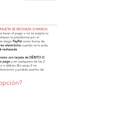
TARJETA SE RECHAZA O MARCA
te hacer el pago o no te acepta tu
chazan la plataforma por el
es elegir
PayPal
como forma de
reo electrónico
cuando te lo pida
rá rechazada
irecto con tarjeta de DÉBITO O
o pago
y en cualquiera de las 2
o o débito (En estas 2 no
electrónico y podrás usarlos de
 opción?