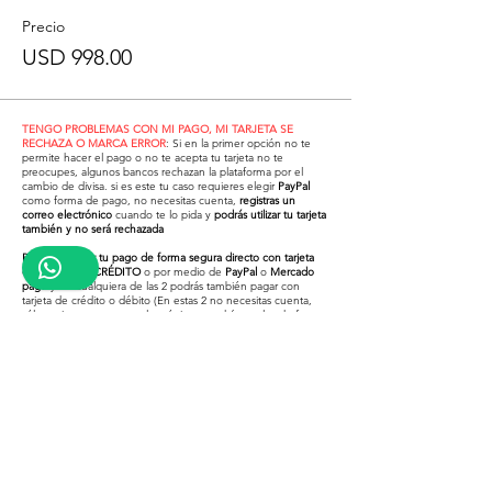
Precio
USD 998.00
TENGO PROBLEMAS CON MI PAGO, MI TARJETA SE
RECHAZA O MARCA ERROR
: Si en la primer opción no te
permite hacer el pago o no te acepta tu tarjeta no te
preocupes, algunos bancos rechazan la plataforma por el
cambio de divisa. si es este tu caso requieres elegir
PayPal
como forma de pago, no necesitas cuenta,
registras un
correo electrónico
cuando te lo pida y
podrás utilizar tu tarjeta
también y no será rechazada
Puedes realizar tu pago de forma segura directo con tarjeta
de DÉBITO O CRÉDITO
o por medio de
PayPal
o
Mercado
pago
y en cualquiera de las 2 podrás también pagar con
tarjeta de crédito o débito (En estas 2 no necesitas cuenta,
sólo registras un correo electrónico y podrás usarlos de forma
segura)
¿Problemas para pagar con tu
tarjeta en la primer opción?
Revisa el video inferior