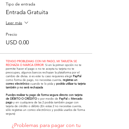
Tipo de entrada
Entrada Gratuita
Leer más
Precio
USD 0.00
TENGO PROBLEMAS CON MI PAGO, MI TARJETA SE
RECHAZA O MARCA ERROR
: Si en la primer opción no te
permite hacer el pago o no te acepta tu tarjeta no te
preocupes, algunos bancos rechazan la plataforma por el
cambio de divisa. si es este tu caso requieres elegir
PayPal
como forma de pago, no necesitas cuenta,
registras un
correo electrónico
cuando te lo pida y
podrás utilizar tu tarjeta
también y no será rechazada
Puedes realizar tu pago de forma segura directo con tarjeta
de DÉBITO O CRÉDITO
o por medio de
PayPal
o
Mercado
pago
y en cualquiera de las 2 podrás también pagar con
tarjeta de crédito o débito (En estas 2 no necesitas cuenta,
sólo registras un correo electrónico y podrás usarlos de forma
segura)
¿Problemas para pagar con tu