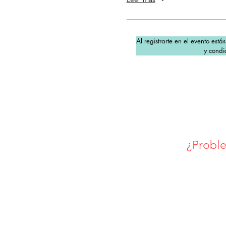
Al registrarte en el evento está
y condi
¿Proble