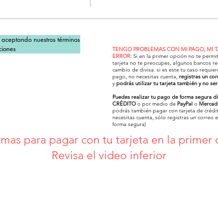
s aceptando nuestros términos 
ciones
TENGO PROBLEMAS CON MI PAGO, MI 
ERROR
: Si en la primer opción no te permi
tarjeta no te preocupes, algunos bancos re
cambio de divisa. si es este tu caso requier
pago, no necesitas cuenta,
registras un cor
y
podrás utilizar tu tarjeta también y no se
Puedes realizar tu pago de forma segura d
CRÉDITO
o por medio de
PayPal
o
Mercad
podrás también pagar con tarjeta de crédit
necesitas cuenta, sólo registras un correo 
forma segura)
mas para pagar con tu tarjeta en la primer
Revisa el video inferior