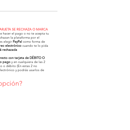
TARJETA SE RECHAZA O MARCA
te hacer el pago o no te acepta tu
chazan la plataforma por el
es elegir
PayPal
como forma de
reo electrónico
cuando te lo pida
rá rechazada
irecto con tarjeta de DÉBITO O
o pago
y en cualquiera de las 2
o o débito (En estas 2 no
electrónico y podrás usarlos de
 opción?