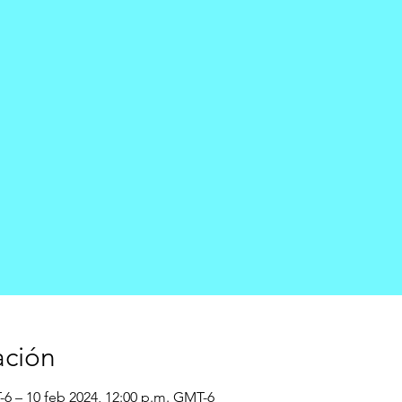
ación
-6 – 10 feb 2024, 12:00 p.m. GMT-6