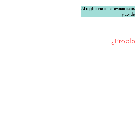
Al registrarte en el evento está
y condi
¿Proble