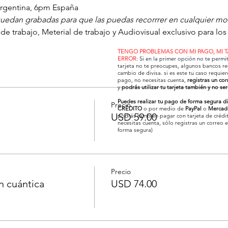
Argentina, 6pm España
quedan grabadas para que las puedas recorrrer en cualquier 
e trabajo, Meterial de trabajo y Audiovisual exclusivo para los 
TENGO PROBLEMAS CON MI PAGO, MI 
ERROR
: Si en la primer opción no te permi
tarjeta no te preocupes, algunos bancos re
cambio de divisa. si es este tu caso requier
pago, no necesitas cuenta,
registras un cor
y
podrás utilizar tu tarjeta también y no se
Puedes realizar tu pago de forma segura d
Precio
CRÉDITO
o por medio de
PayPal
o
Mercad
USD 59.00
podrás también pagar con tarjeta de crédit
necesitas cuenta, sólo registras un correo 
forma segura)
Precio
n cuántica
USD 74.00