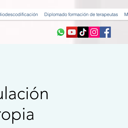
Biodescodificación
Diplomado formación de terapeutas
M
lación
ropia