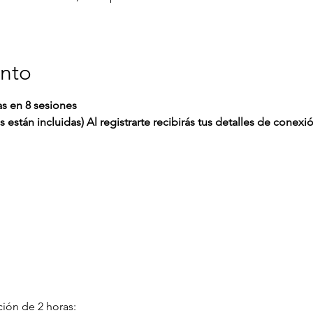
ento
as en 8 sesiones
están incluidas) Al registrarte recibirás tus detalles de conexi
ión de 2 horas: