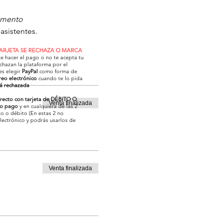
momento
asistentes.
TARJETA SE RECHAZA O MARCA
te hacer el pago o no te acepta tu
chazan la plataforma por el
es elegir
PayPal
como forma de
reo electrónico
cuando te lo pida
rá rechazada
irecto con tarjeta de DÉBITO O
Venta finalizada
o pago
y en cualquiera de las 2
o o débito (En estas 2 no
electrónico y podrás usarlos de
Venta finalizada